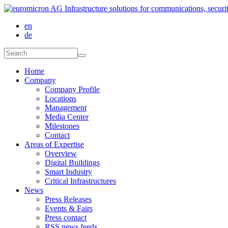
Skip to main content
en
de
Search form
Search
Home
Company
Company Profile
Locations
Management
Media Center
Milestones
Contact
Areas of Expertise
Overview
Digital Buildings
Smart Industry
Critical Infrastructures
News
Press Releases
Events & Fairs
Press contact
RSS news feeds