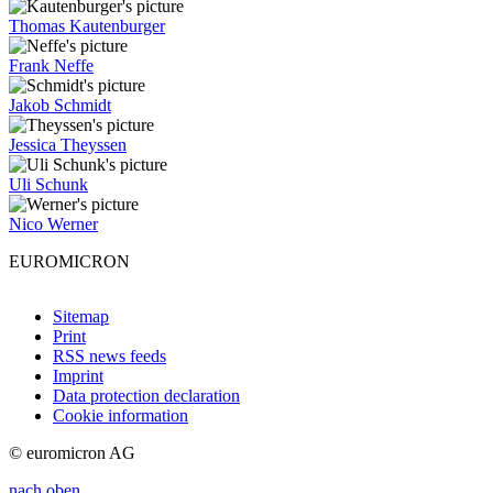
Thomas Kautenburger
Frank Neffe
Jakob Schmidt
Jessica Theyssen
Uli Schunk
Nico Werner
EUROMICRON
Sitemap
Print
RSS news feeds
Imprint
Data protection declaration
Cookie information
© euromicron AG
nach oben