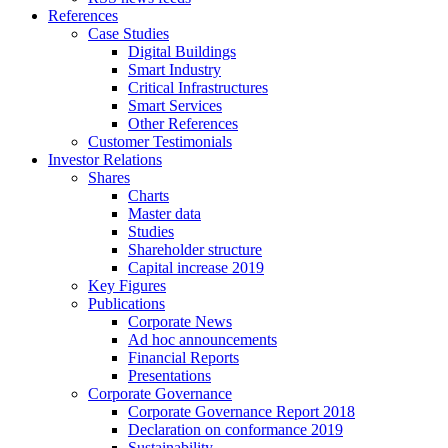
References
Case Studies
Digital Buildings
Smart Industry
Critical Infrastructures
Smart Services
Other References
Customer Testimonials
Investor Relations
Shares
Charts
Master data
Studies
Shareholder structure
Capital increase 2019
Key Figures
Publications
Corporate News
Ad hoc announcements
Financial Reports
Presentations
Corporate Governance
Corporate Governance Report 2018
Declaration on conformance 2019
Sustainability