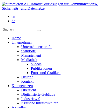
Direkt zum Inhalt
en
de
Suchformular
Suchen
Home
Unternehmen
Unternehmensprofil
Standorte
Management
Mediathek
Videos
Publikationen
Fotos und Grafiken
Historie
Kontakt
Kompetenzen
Übersicht
Digitalisierte Gebäude
Industrie 4.0
Kritische Infrastrukturen
Aktuelles