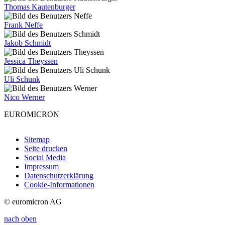
Thomas Kautenburger
Frank Neffe
Jakob Schmidt
Jessica Theyssen
Uli Schunk
Nico Werner
EUROMICRON
Sitemap
Seite drucken
Social Media
Impressum
Datenschutzerklärung
Cookie-Informationen
© euromicron AG
nach oben