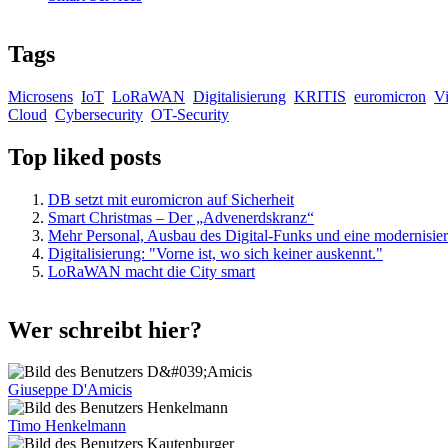
Tags
Microsens
IoT
LoRaWAN
Digitalisierung
KRITIS
euromicron
V
Cloud
Cybersecurity
OT-Security
Top liked posts
DB setzt mit euromicron auf Sicherheit
Smart Christmas – Der „Advenerdskranz“
Mehr Personal, Ausbau des Digital-Funks und eine modernisier
Digitalisierung: "Vorne ist, wo sich keiner auskennt."
LoRaWAN macht die City smart
Wer schreibt hier?
Giuseppe D'Amicis
Timo Henkelmann