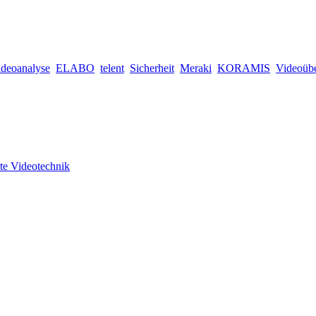
ideoanalyse
ELABO
telent
Sicherheit
Meraki
KORAMIS
Videoüb
te Videotechnik