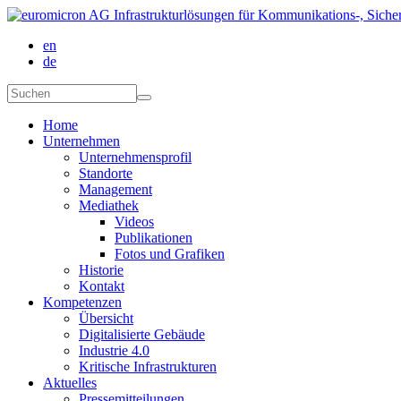
Direkt zum Inhalt
en
de
Suchformular
Suchen
Home
Unternehmen
Unternehmensprofil
Standorte
Management
Mediathek
Videos
Publikationen
Fotos und Grafiken
Historie
Kontakt
Kompetenzen
Übersicht
Digitalisierte Gebäude
Industrie 4.0
Kritische Infrastrukturen
Aktuelles
Pressemitteilungen