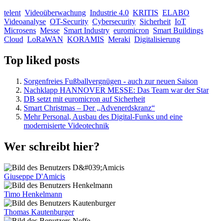
telent
Videoüberwachung
Industrie 4.0
KRITIS
ELABO
Videoanalyse
OT-Security
Cybersecurity
Sicherheit
IoT
Microsens
Messe
Smart Industry
euromicron
Smart Buildings
Cloud
LoRaWAN
KORAMIS
Meraki
Digitalisierung
Top liked posts
Sorgenfreies Fußballvergnügen - auch zur neuen Saison
Nachklapp HANNOVER MESSE: Das Team war der Star
DB setzt mit euromicron auf Sicherheit
Smart Christmas – Der „Advenerdskranz“
Mehr Personal, Ausbau des Digital-Funks und eine
modernisierte Videotechnik
Wer schreibt hier?
Giuseppe D'Amicis
Timo Henkelmann
Thomas Kautenburger