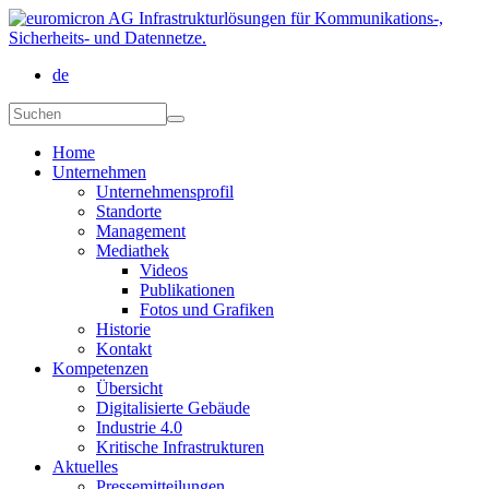
Direkt zum Inhalt
de
Suchformular
Suchen
Home
Unternehmen
Unternehmensprofil
Standorte
Management
Mediathek
Videos
Publikationen
Fotos und Grafiken
Historie
Kontakt
Kompetenzen
Übersicht
Digitalisierte Gebäude
Industrie 4.0
Kritische Infrastrukturen
Aktuelles
Pressemitteilungen