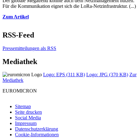
Der globale Megatrend könnte auch dem Netzmanagement nützen.
Für die Kommunikation eignet sich die LoRa-Netzinfrastruktur. (...)
Zum Artikel
RSS-Feed
Pressemitteilungen als RSS
Mediathek
Logo: EPS (311 KB)
Logo: JPG (370 KB)
Zur
Mediathek
EUROMICRON
Sitemap
Seite drucken
Social Media
Impressum
Datenschutzerklärung
Cookie-Informationen